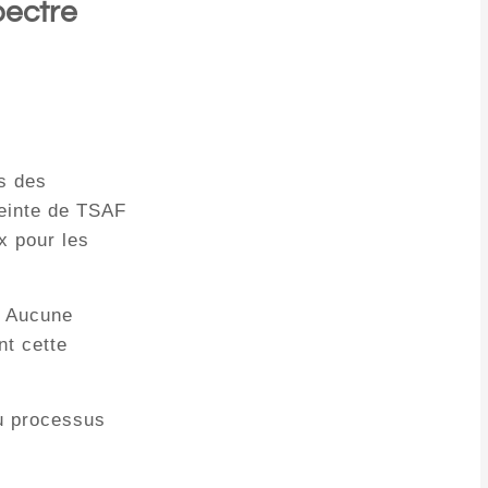
pectre
ps des
teinte de TSAF
x pour les
. Aucune
nt cette
u processus