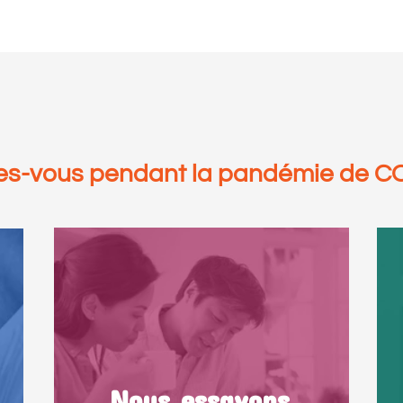
es-vous pendant la pandémie de C
Nous essayons