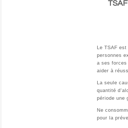
TSAF 
Le TSAF est 
personnes ex
a ses forces
aider à réus
La seule cau
quantité d’a
période une 
Ne consomme
pour la préve