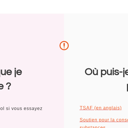
ue je
Où puis-j
e ?
TSAF (en anglais)
ol si vous essayez
Soutien pour la con
substances