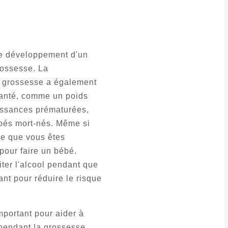
 le développement d'un
rossesse. La
a grossesse a également
santé, comme un poids
aissances prématurées,
bés mort-nés. Même si
re que vous êtes
 pour faire un bébé.
iter l'alcool pendant que
nt pour réduire le risque
mportant pour aider à
pendant la grossesse.